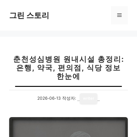
컨
텐
그린 스토리
메
츠
로
뉴
건
너
뛰
기
춘천성심병원 원내시설 총정리:
은행, 약국, 편의점, 식당 정보
한눈에
2026-06-13
작성자:
writer