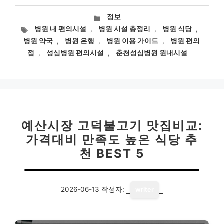
카
정보
테
태
병원 내 편의시설
,
병원 시설 총정리
,
병원 식당
,
고
그
병원 약국
,
병원 은행
,
병원 이용 가이드
,
병원 편의
리
점
,
성심병원 편의시설
,
춘천성심병원 원내시설
예산시장 고덕불고기 맛집비교:
가격대비 만족도 높은 식당 추
천 BEST 5
2026-06-13
작성자:
writer