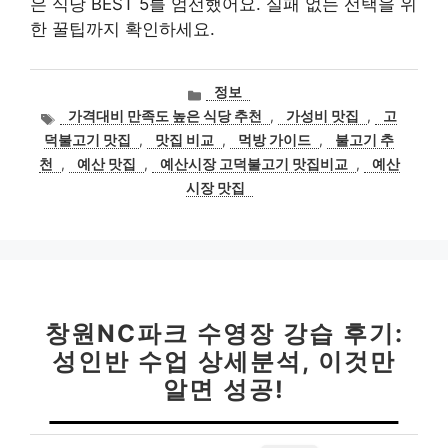
은 식당 BEST 5를 엄선했어요. 실패 없는 선택을 위
한 꿀팁까지 확인하세요.
카
정보
테
태
가격대비 만족도 높은 식당 추천
,
가성비 맛집
,
고
고
그
덕불고기 맛집
,
맛집 비교
,
먹방 가이드
,
불고기 추
리
천
,
예산 맛집
,
예산시장 고덕불고기 맛집비교
,
예산
시장 맛집
창원NC파크 수영장 강습 후기:
성인반 수업 상세분석, 이것만
알면 성공!