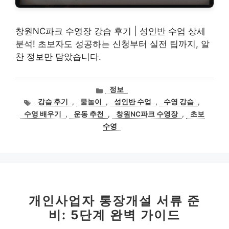
창원NC파크 수영장 강습 후기 | 성인반 수업 상세
분석! 초보자도 성공하는 신청부터 실전 팁까지, 알
찬 정보만 담았습니다.
카
정보
테
태
강습 후기
,
물놀이
,
성인반 수업
,
수영 강습
,
고
그
수영 배우기
,
운동 추천
,
창원NC파크 수영장
,
초보
리
수영
개인사업자 통장개설 서류 준
비: 5단계 완벽 가이드