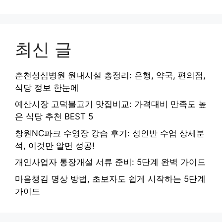
최신 글
춘천성심병원 원내시설 총정리: 은행, 약국, 편의점,
식당 정보 한눈에
예산시장 고덕불고기 맛집비교: 가격대비 만족도 높
은 식당 추천 BEST 5
창원NC파크 수영장 강습 후기: 성인반 수업 상세분
석, 이것만 알면 성공!
개인사업자 통장개설 서류 준비: 5단계 완벽 가이드
마음챙김 명상 방법, 초보자도 쉽게 시작하는 5단계
가이드