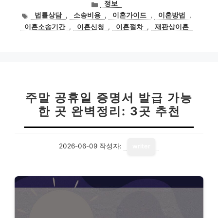
카
정보
테
태
법률상담
,
소송비용
,
이혼가이드
,
이혼방법
,
고
그
이혼소송기간
,
이혼신청
,
이혼절차
,
재판상이혼
리
주말 공휴일 증명서 발급 가능
한 곳 완벽정리: 3곳 추천
2026-06-09
작성자:
writer