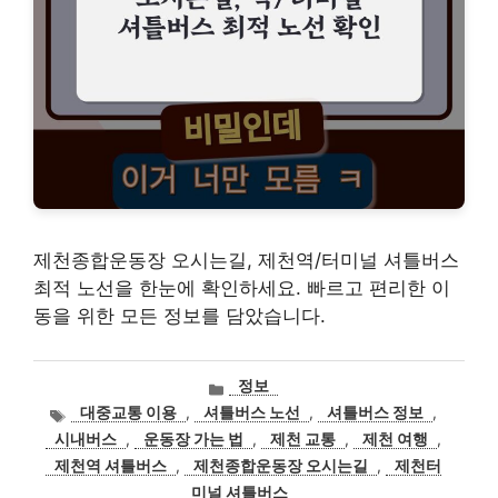
제천종합운동장 오시는길, 제천역/터미널 셔틀버스
최적 노선을 한눈에 확인하세요. 빠르고 편리한 이
동을 위한 모든 정보를 담았습니다.
카
정보
테
태
대중교통 이용
,
셔틀버스 노선
,
셔틀버스 정보
,
고
그
시내버스
,
운동장 가는 법
,
제천 교통
,
제천 여행
,
리
제천역 셔틀버스
,
제천종합운동장 오시는길
,
제천터
미널 셔틀버스