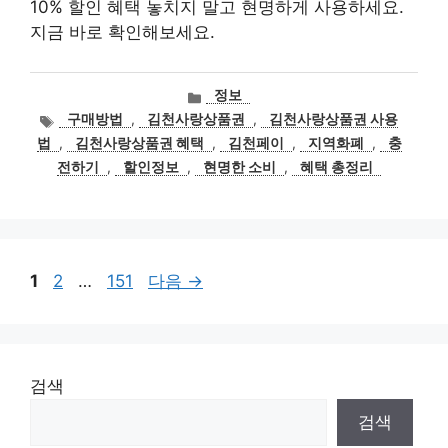
10% 할인 혜택 놓치지 말고 현명하게 사용하세요.
지금 바로 확인해보세요.
카
정보
테
태
구매방법
,
김천사랑상품권
,
김천사랑상품권 사용
고
그
법
,
김천사랑상품권 혜택
,
김천페이
,
지역화폐
,
충
리
전하기
,
할인정보
,
현명한 소비
,
혜택 총정리
페
페
페
1
2
…
151
다음
→
이
이
이
지
지
지
검색
검색