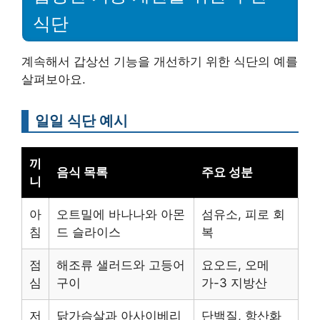
식단
계속해서 갑상선 기능을 개선하기 위한 식단의 예를
살펴보아요.
일일 식단 예시
끼
음식 목록
주요 성분
니
아
오트밀에 바나나와 아몬
섬유소, 피로 회
침
드 슬라이스
복
점
해조류 샐러드와 고등어
요오드, 오메
심
구이
가-3 지방산
저
닭가슴살과 아사이베리
단백질, 항산화