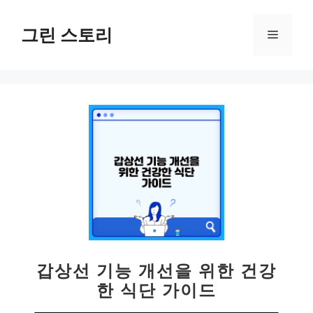
컨
텐
그린 스토리
메
츠
로
뉴
건
너
뛰
기
갑상선 기능 개선을 위한 건강
한 식단 가이드