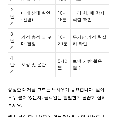
2
대게 상태 확인
10-
다리 힘, 배 딱지
단
(선별)
15분
색깔 확인
계
3
가격 흥정 및 구
10-
무게당 가격 확실
단
매 결정
20분
히 확인
계
4
5-10
보냉 가방 활용
단
포장 및 운반
분
필수
계
싱싱한 대게를 고르는 노하우가 중요합니다. 발이
모두 붙어 있는지, 움직임은 활발한지 꼼꼼히 살펴
보세요.