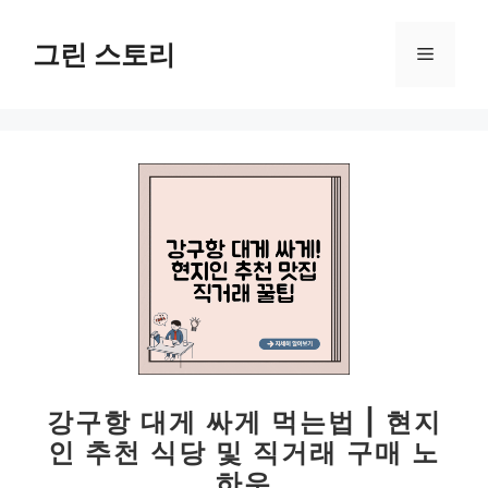
컨
텐
그린 스토리
메
츠
로
뉴
건
너
뛰
기
강구항 대게 싸게 먹는법 | 현지
인 추천 식당 및 직거래 구매 노
하우