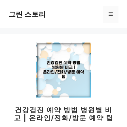
컨
텐
그린 스토리
메
츠
로
뉴
건
너
뛰
기
건강검진 예약 방법 병원별 비
교 | 온라인/전화/방문 예약 팁