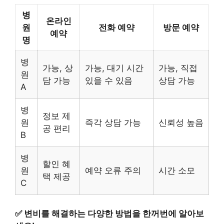
병
온라인
원
전화 예약
방문 예약
예약
명
병
가능, 상
가능, 대기 시간
가능, 직접
원
담 가능
있을 수 있음
상담 가능
A
병
정보 제
원
즉각 상담 가능
신뢰성 높음
공 편리
B
병
할인 혜
원
예약 오류 주의
시간 소모
택 제공
C
✅
변비를 해결하는 다양한 방법을 한꺼번에 알아보