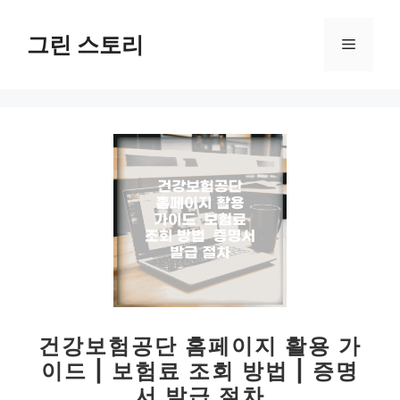
컨
텐
그린 스토리
메
츠
로
뉴
건
너
뛰
기
건강보험공단 홈페이지 활용 가
이드 | 보험료 조회 방법 | 증명
서 발급 절차