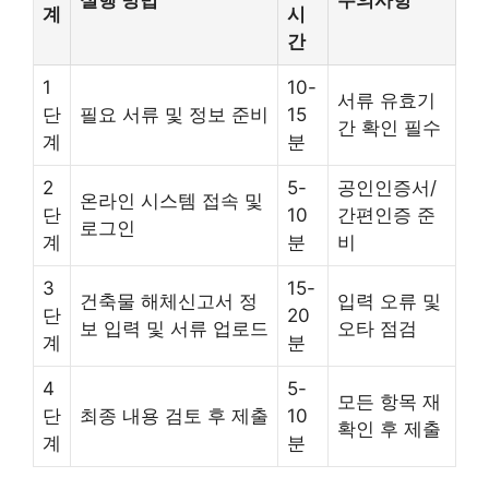
계
시
간
1
10-
서류 유효기
단
필요 서류 및 정보 준비
15
간 확인 필수
계
분
2
5-
공인인증서/
온라인 시스템 접속 및
단
10
간편인증 준
로그인
계
분
비
3
15-
건축물 해체신고서 정
입력 오류 및
단
20
보 입력 및 서류 업로드
오타 점검
계
분
4
5-
모든 항목 재
단
최종 내용 검토 후 제출
10
확인 후 제출
계
분