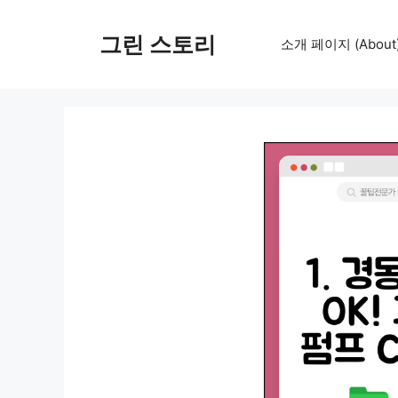
컨
텐
그린 스토리
소개 페이지 (About
츠
로
건
너
뛰
기