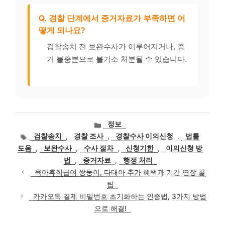
Q. 경찰 단계에서 증거자료가 부족하면 어
떻게 되나요?
검찰송치 전 보완수사가 이루어지거나, 증
거 불충분으로 불기소 처분될 수 있습니다.
카
정보
테
태
검찰송치
,
경찰 조사
,
경찰수사 이의신청
,
법률
고
그
도움
,
보완수사
,
수사 절차
,
신청기한
,
이의신청 방
리
법
,
증거자료
,
행정 처리
육아휴직급여 쌍둥이, 다태아 추가 혜택과 기간 연장 꿀
팁
카카오톡 결제 비밀번호 초기화하는 인증법, 3가지 방법
으로 해결!