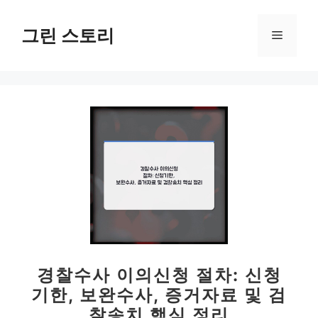
컨
텐
그린 스토리
메
츠
로
뉴
건
너
뛰
기
경찰수사 이의신청 절차: 신청
기한, 보완수사, 증거자료 및 검
찰송치 핵심 정리