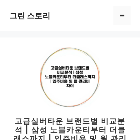
컨
텐
그린 스토리
메
츠
로
뉴
건
너
뛰
기
고급실버타운 브랜드별 비교분
석 | 삼성 노블카운티부터 더클
래스까지 | 입주비용 및 월 관리