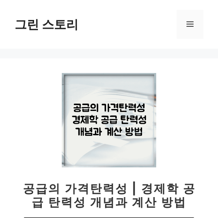
컨
텐
그린 스토리
메
츠
로
뉴
건
너
뛰
기
공급의 가격탄력성 | 경제학 공
급 탄력성 개념과 계산 방법