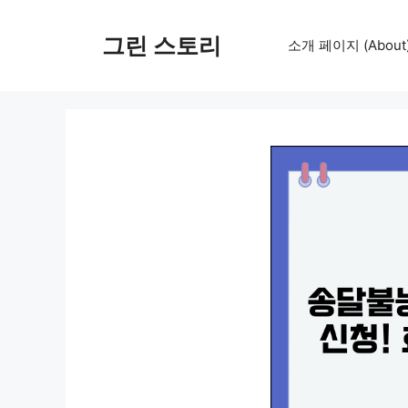
컨
텐
그린 스토리
소개 페이지 (About
츠
로
건
너
뛰
기