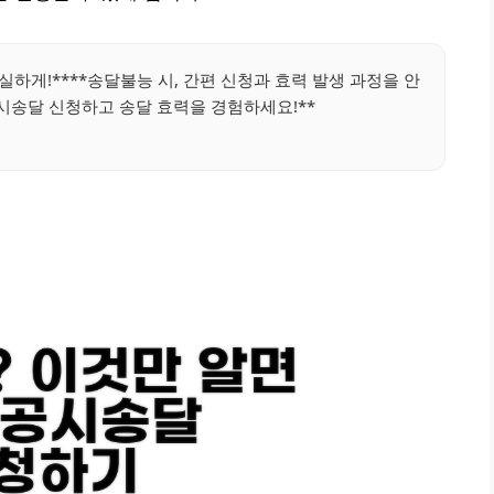
실하게!****송달불능 시, 간편 신청과 효력 발생 과정을 안
공시송달 신청하고 송달 효력을 경험하세요!**