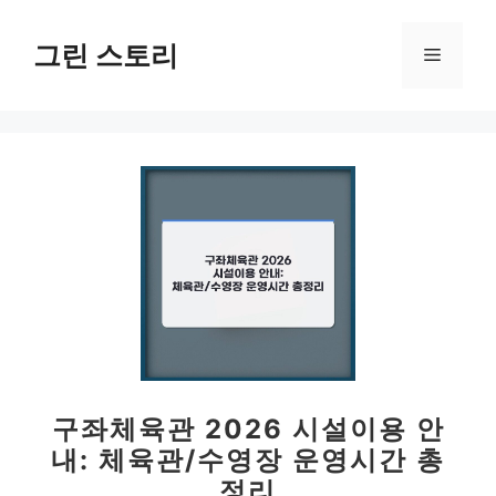
컨
텐
그린 스토리
메
츠
로
뉴
건
너
뛰
기
구좌체육관 2026 시설이용 안
내: 체육관/수영장 운영시간 총
정리