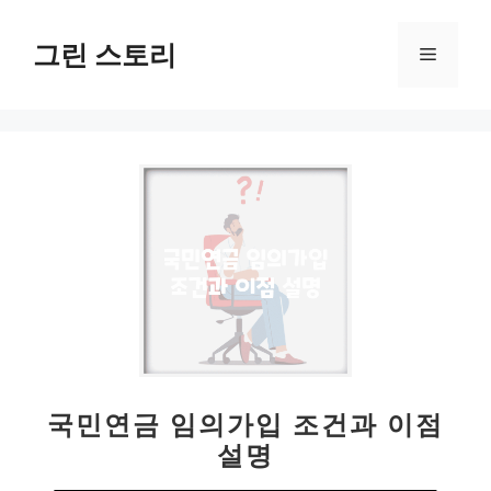
컨
텐
그린 스토리
메
츠
로
뉴
건
너
뛰
기
국민연금 임의가입 조건과 이점
설명