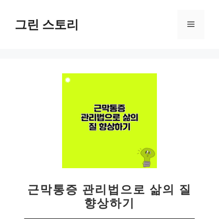
컨
텐
그린 스토리
메
츠
로
뉴
건
너
뛰
기
근막통증 관리법으로 삶의 질
향상하기