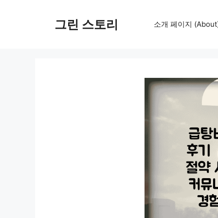
컨
텐
그린 스토리
소개 페이지 (About
츠
로
건
너
뛰
기