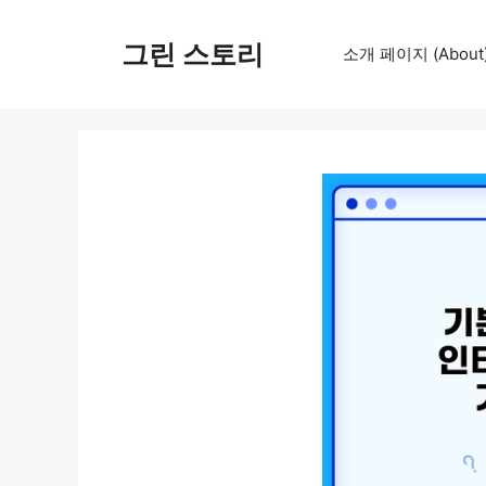
컨
텐
그린 스토리
소개 페이지 (About
츠
로
건
너
뛰
기