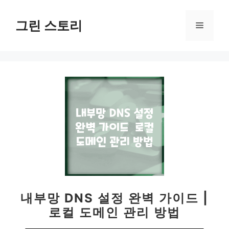
컨
텐
그린 스토리
메
츠
로
뉴
건
너
뛰
기
내부망 DNS 설정 완벽 가이드 |
로컬 도메인 관리 방법