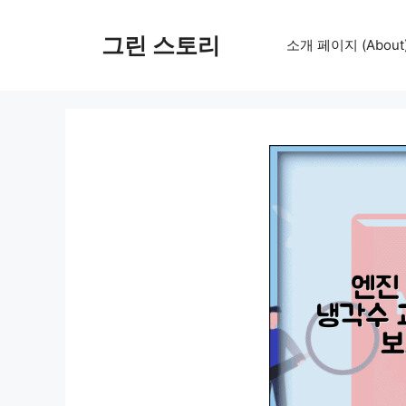
컨
텐
그린 스토리
소개 페이지 (About
츠
로
건
너
뛰
기