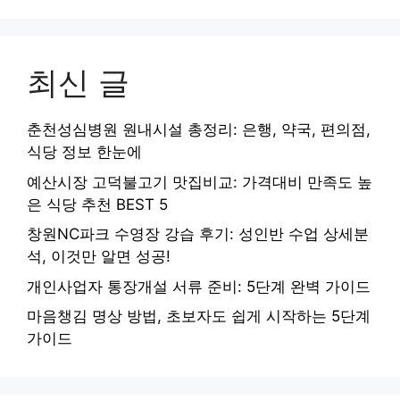
최신 글
춘천성심병원 원내시설 총정리: 은행, 약국, 편의점,
식당 정보 한눈에
예산시장 고덕불고기 맛집비교: 가격대비 만족도 높
은 식당 추천 BEST 5
창원NC파크 수영장 강습 후기: 성인반 수업 상세분
석, 이것만 알면 성공!
개인사업자 통장개설 서류 준비: 5단계 완벽 가이드
마음챙김 명상 방법, 초보자도 쉽게 시작하는 5단계
가이드