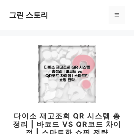
컨
텐
그린 스토리
메
츠
로
뉴
건
너
뛰
기
다이소 재고조회 QR 시스템 총
정리 | 바코드 VS QR코드 차이
점 | 스마트한 쇼핑 전략