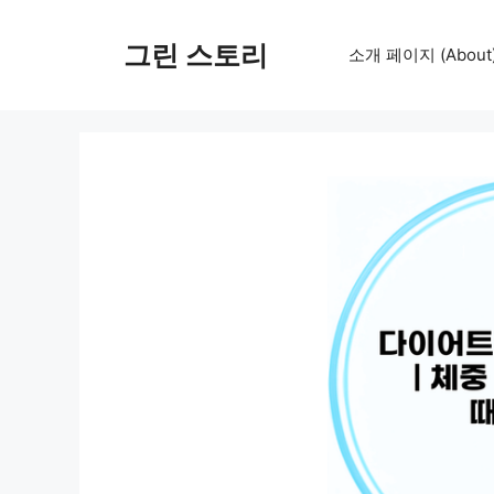
컨
텐
그린 스토리
소개 페이지 (About
츠
로
건
너
뛰
기