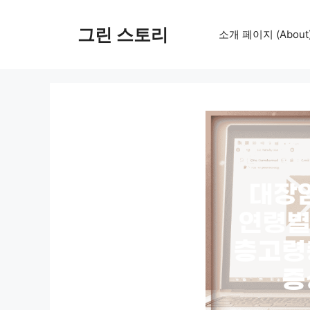
컨
텐
그린 스토리
소개 페이지 (About
츠
로
건
너
뛰
기