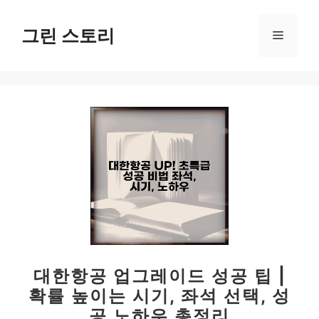
컨
텐
그린 스토리
메
츠
로
뉴
건
너
뛰
기
대한항공 업그레이드 성공 팁 |
확률 높이는 시기, 좌석 선택, 성
공 노하우 총정리