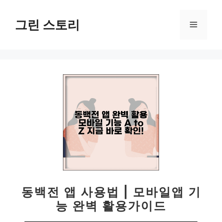
컨
텐
그린 스토리
메
츠
로
뉴
건
너
뛰
기
동백전 앱 사용법 | 모바일앱 기
능 완벽 활용가이드