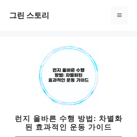
컨
텐
그린 스토리
메
츠
로
뉴
건
너
뛰
기
런지 올바른 수행 방법: 차별화
된 효과적인 운동 가이드