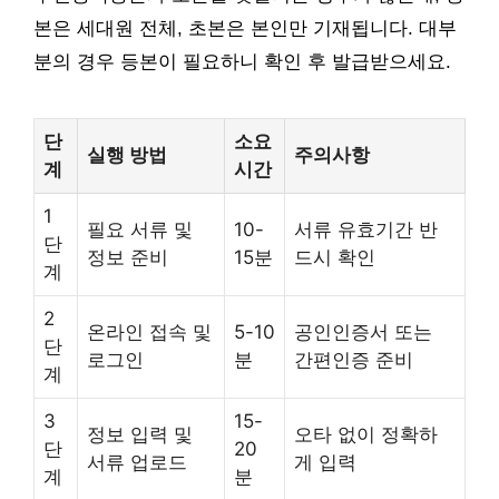
본은 세대원 전체, 초본은 본인만 기재됩니다. 대부
분의 경우 등본이 필요하니 확인 후 발급받으세요.
단
소요
실행 방법
주의사항
계
시간
1
필요 서류 및
10-
서류 유효기간 반
단
정보 준비
15분
드시 확인
계
2
온라인 접속 및
5-10
공인인증서 또는
단
로그인
분
간편인증 준비
계
3
15-
정보 입력 및
오타 없이 정확하
단
20
서류 업로드
게 입력
계
분