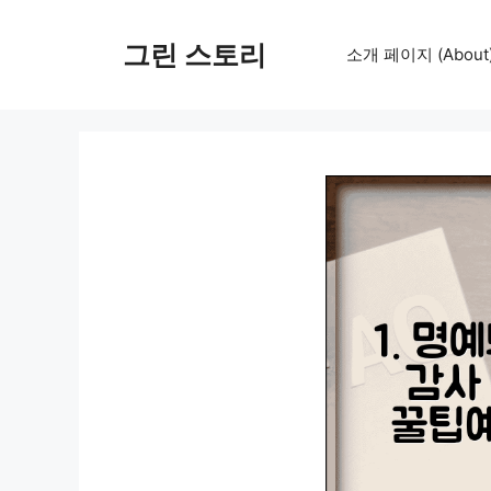
컨
텐
그린 스토리
소개 페이지 (About
츠
로
건
너
뛰
기