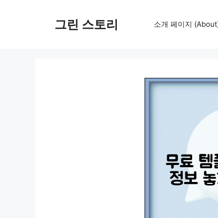
컨
텐
그린 스토리
소개 페이지 (About
츠
로
건
너
뛰
기