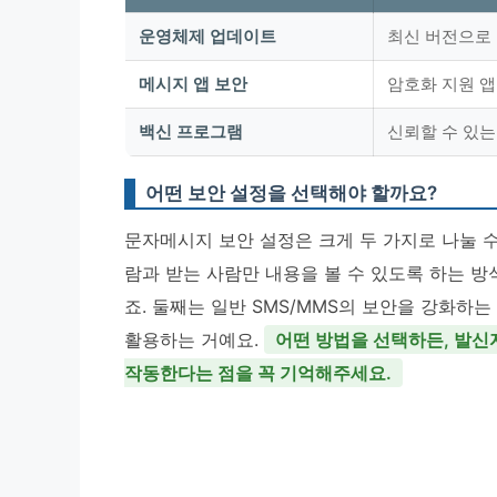
운영체제 업데이트
최신 버전으로
메시지 앱 보안
암호화 지원 앱
백신 프로그램
신뢰할 수 있는
어떤 보안 설정을 선택해야 할까요?
문자메시지 보안 설정은 크게 두 가지로 나눌 수 
람과 받는 사람만 내용을 볼 수 있도록 하는 방식이
죠. 둘째는 일반 SMS/MMS의 보안을 강화하
활용하는 거예요.
어떤 방법을 선택하든, 발신
작동한다는 점을 꼭 기억해주세요.