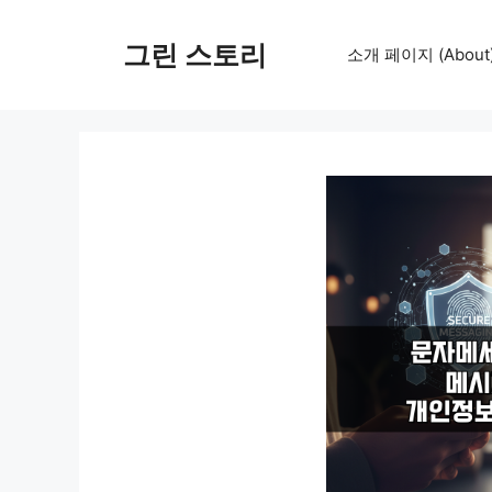
컨
텐
그린 스토리
소개 페이지 (About
츠
로
건
너
뛰
기