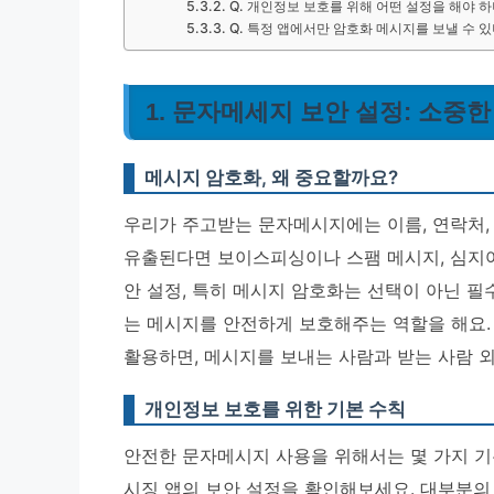
Q. 개인정보 보호를 위해 어떤 설정을 해야 
Q. 특정 앱에서만 암호화 메시지를 보낼 수 
1. 문자메세지 보안 설정: 소중
메시지 암호화, 왜 중요할까요?
우리가 주고받는 문자메시지에는 이름, 연락처,
유출된다면 보이스피싱이나 스팸 메시지, 심지어
안 설정, 특히 메시지 암호화는 선택이 아닌 필
는 메시지를 안전하게 보호해주는 역할을 해요.
활용하면, 메시지를 보내는 사람과 받는 사람 외
개인정보 보호를 위한 기본 수칙
안전한 문자메시지 사용을 위해서는 몇 가지 기
시징 앱의 보안 설정을 확인해보세요. 대부분의