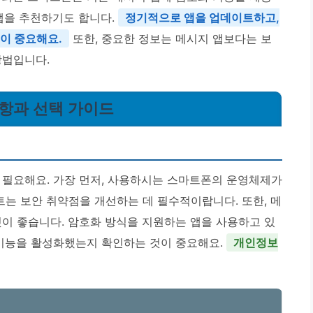
 앱을 추천하기도 합니다.
정기적으로 앱을 업데이트하고,
것이 중요해요.
또한, 중요한 정보는 메시지 앱보다는 보
방법입니다.
사항과 선택 가이드
 필요해요. 가장 먼저, 사용하시는 스마트폰의 운영체제가
는 보안 취약점을 개선하는 데 필수적이랍니다. 또한, 메
것이 좋습니다. 암호화 방식을 지원하는 앱을 사용하고 있
 기능을 활성화했는지 확인하는 것이 중요해요.
개인정보