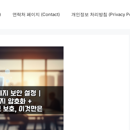
)
연락처 페이지 (Contact)
개인정보 처리방침 (Privacy Pol