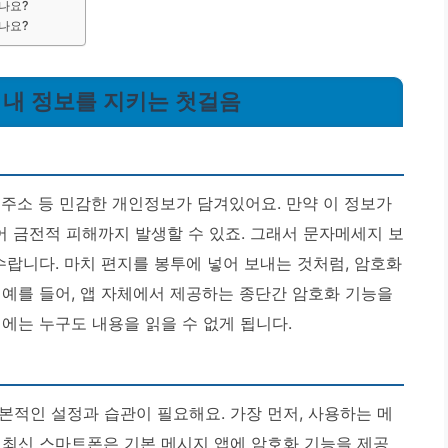
하나요?
있나요?
한 내 정보를 지키는 첫걸음
 주소 등 민감한 개인정보가 담겨있어요. 만약 이 정보가
 금전적 피해까지 발생할 수 있죠. 그래서 문자메세지 보
수랍니다. 마치 편지를 봉투에 넣어 보내는 것처럼, 암호화
 예를 들어, 앱 자체에서 제공하는 종단간 암호화 기능을
에는 누구도 내용을 읽을 수 없게 됩니다.
본적인 설정과 습관이 필요해요. 가장 먼저, 사용하는 메
 최신 스마트폰은 기본 메시지 앱에 암호화 기능을 제공