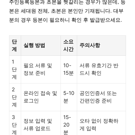
주민등록등본과 초본을 헷갈리는 경우가 많은데, 등
본은 세대원 전체, 초본은 본인만 기재됩니다. 대부
분의 경우 등본이 필요하니 확인 후 발급받으세요.
단
소요
실행 방법
주의사항
계
시간
1
필요 서류 및
10-
서류 유효기간 반
단
정보 준비
15분
드시 확인
계
2
온라인 접속 및
5-10
공인인증서 또는
단
로그인
분
간편인증 준비
계
3
15-
정보 입력 및
오타 없이 정확하
단
20
서류 업로드
게 입력
계
분