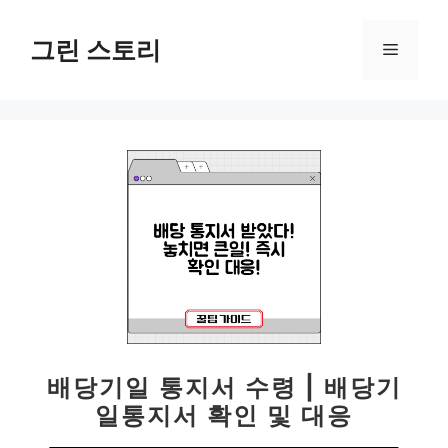
컨
텐
그린 스토리
메
츠
로
뉴
건
너
뛰
기
배당기일 통지서 수령 | 배당기
일통지서 확인 및 대응