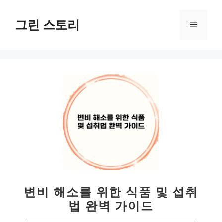
컨
텐
그린 스토리
메
츠
로
뉴
건
너
뛰
기
변비 해소를 위한 식품 및 섭취
법 완벽 가이드