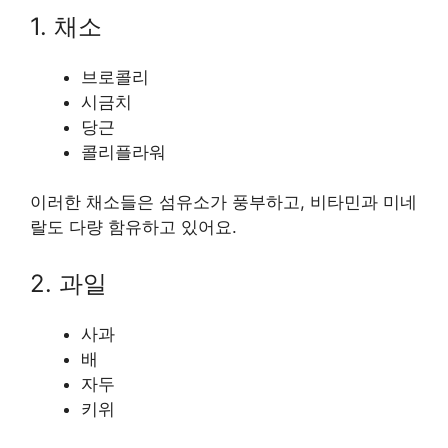
1. 채소
브로콜리
시금치
당근
콜리플라워
이러한 채소들은 섬유소가 풍부하고, 비타민과 미네
랄도 다량 함유하고 있어요.
2. 과일
사과
배
자두
키위