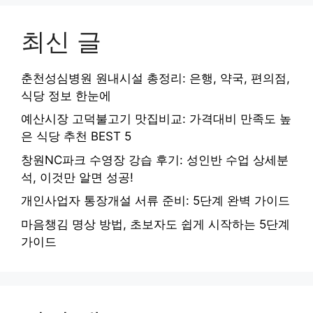
최신 글
춘천성심병원 원내시설 총정리: 은행, 약국, 편의점,
식당 정보 한눈에
예산시장 고덕불고기 맛집비교: 가격대비 만족도 높
은 식당 추천 BEST 5
창원NC파크 수영장 강습 후기: 성인반 수업 상세분
석, 이것만 알면 성공!
개인사업자 통장개설 서류 준비: 5단계 완벽 가이드
마음챙김 명상 방법, 초보자도 쉽게 시작하는 5단계
가이드