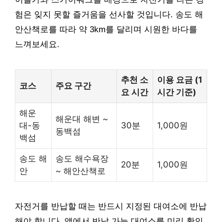
험은 잊지 못할 즐거움을 선사할 것입니다. 송도 해
안산책로를 따라 약 3km를 달리며 시원한 바다를
느껴보세요.
추천 소
이용 요금 (1
코스
주요 구간
요 시간
시간 기준)
해운
해운대 해변 ~
대-동
30분
1,000원
동백섬
백섬
송도 해
송도 해수욕장
20분
1,000원
안
~ 해안산책로
자전거를 반납할 때는 반드시 지정된 대여소에 반납
해야 합니다. 앱에서 반납 가능 대여소를 미리 확인