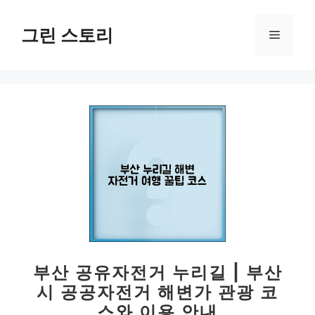
컨
텐
그린 스토리
메
츠
로
뉴
건
너
뛰
기
부산 공유자전거 누리길 | 부산
시 공공자전거 해변가 관광 코
스와 이용 안내