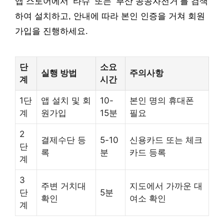
앱 스토어에서 ‘타슈’ 또는 ‘부산 공공자전거’를 검색
하여 설치하고, 안내에 따라 본인 인증을 거쳐 회원
가입을 진행하세요.
단
소요
실행 방법
주의사항
계
시간
1단
앱 설치 및 회
10-
본인 명의 휴대폰
계
원가입
15분
필요
2
결제수단 등
5-10
신용카드 또는 체크
단
록
분
카드 등록
계
3
주변 거치대
지도에서 가까운 대
단
5분
확인
여소 확인
계