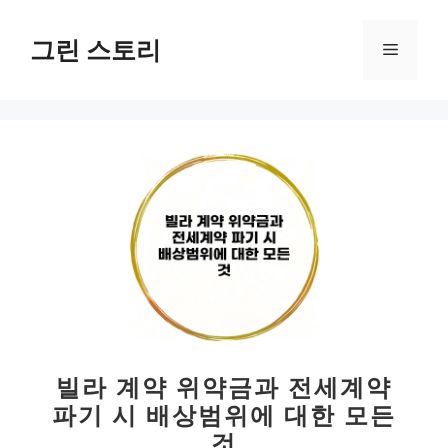
컨
텐
그린 스토리
메
츠
로
뉴
건
너
뛰
기
빌라 계약 위약금과 전세계약
파기 시 배상범위에 대한 모든
것