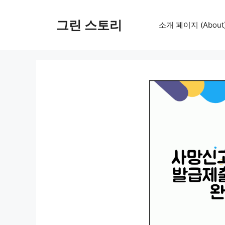
컨
텐
그린 스토리
소개 페이지 (About
츠
로
건
너
뛰
기