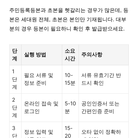
주민등록등본과 초본을 헷갈리는 경우가 많은데, 등
본은 세대원 전체, 초본은 본인만 기재됩니다. 대부
분의 경우 등본이 필요하니 확인 후 발급받으세요.
단
소요
실행 방법
주의사항
계
시간
1
필요 서류 및
10-
서류 유효기간 반
단
정보 준비
15분
드시 확인
계
2
온라인 접속 및
5-10
공인인증서 또는
단
로그인
분
간편인증 준비
계
3
15-
정보 입력 및
오타 없이 정확하
단
20