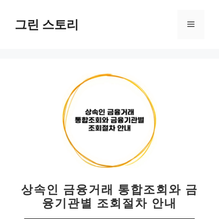
컨
텐
그린 스토리
메
츠
로
뉴
건
너
뛰
기
상속인 금융거래 통합조회와 금
융기관별 조회절차 안내