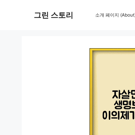
컨
텐
그린 스토리
소개 페이지 (About
츠
로
건
너
뛰
기