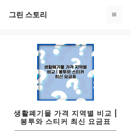
컨
텐
그린 스토리
메
츠
로
뉴
건
너
뛰
기
생활폐기물 가격 지역별 비교 |
봉투와 스티커 최신 요금표