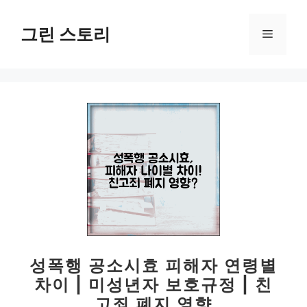
컨
텐
그린 스토리
메
츠
로
뉴
건
너
뛰
기
성폭행 공소시효 피해자 연령별
차이 | 미성년자 보호규정 | 친
고죄 폐지 영향