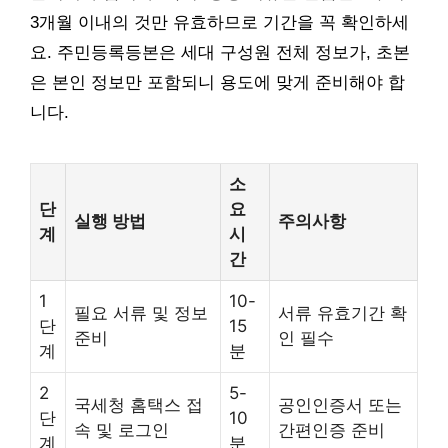
3개월 이내의 것만 유효하므로 기간을 꼭 확인하세
요. 주민등록등본은 세대 구성원 전체 정보가, 초본
은 본인 정보만 포함되니 용도에 맞게 준비해야 합
니다.
소
단
요
실행 방법
주의사항
계
시
간
1
10-
필요 서류 및 정보
서류 유효기간 확
단
15
준비
인 필수
계
분
2
5-
국세청 홈택스 접
공인인증서 또는
단
10
속 및 로그인
간편인증 준비
계
분