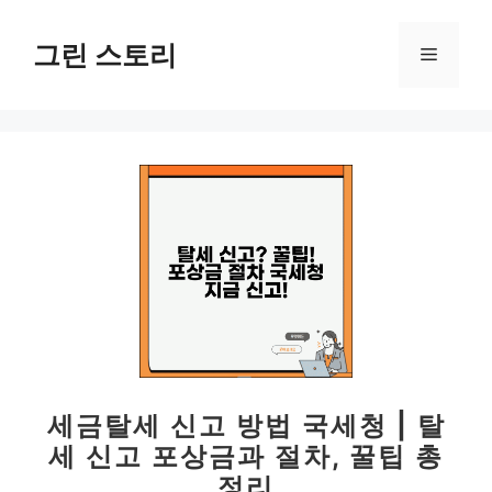
컨
텐
그린 스토리
메
츠
로
뉴
건
너
뛰
기
세금탈세 신고 방법 국세청 | 탈
세 신고 포상금과 절차, 꿀팁 총
정리