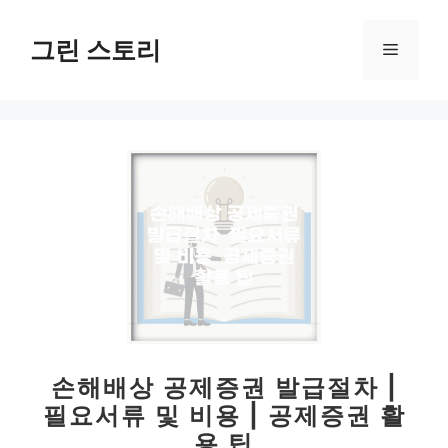
컨
텐
그린 스토리
메
츠
로
뉴
건
너
뛰
기
손해배상 공제증권 발급절차 |
필요서류 및 비용 | 공제증권 활
용 팁