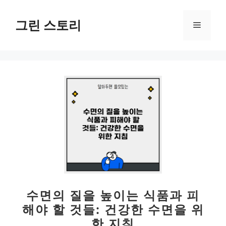
컨
텐
그린 스토리
메
츠
로
뉴
건
너
뛰
기
수면의 질을 높이는 식품과 피
해야 할 것들: 건강한 수면을 위
한 지침