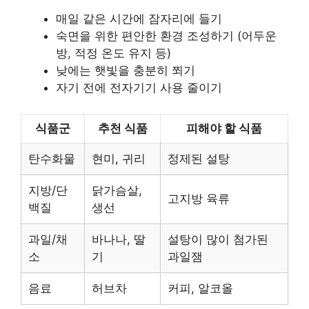
매일 같은 시간에 잠자리에 들기
숙면을 위한 편안한 환경 조성하기 (어두운
방, 적정 온도 유지 등)
낮에는 햇빛을 충분히 쬐기
자기 전에 전자기기 사용 줄이기
식품군
추천 식품
피해야 할 식품
탄수화물
현미, 귀리
정제된 설탕
지방/단
닭가슴살,
고지방 육류
백질
생선
과일/채
바나나, 딸
설탕이 많이 첨가된
소
기
과일잼
음료
허브차
커피, 알코올