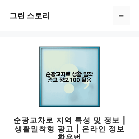
컨
텐
그린 스토리
메
츠
로
뉴
건
너
뛰
기
순광교차로 지역 특성 및 정보 |
생활밀착형 광고 | 온라인 정보
활용법