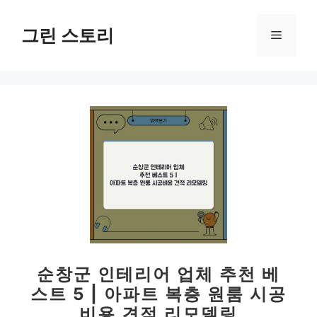
컨
텐
그린 스토리
메
츠
로
뉴
건
너
뛰
기
순창군 인테리어 업체 추천 베
스트 5 | 아파트 복층 원룸 시공
비용 견적 리모델링