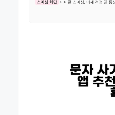
스미싱 차단
아이폰 스미싱, 이제 걱정 끝!통