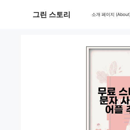
컨
텐
그린 스토리
소개 페이지 (About
츠
로
건
너
뛰
기