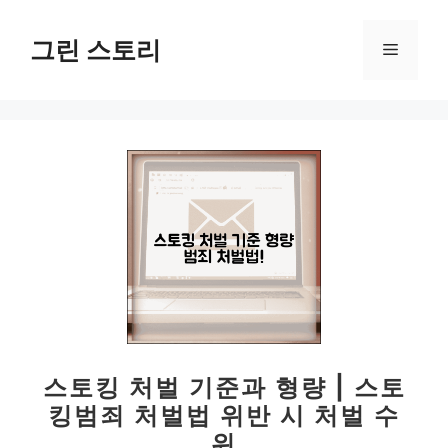
컨
텐
그린 스토리
메
츠
로
뉴
건
너
뛰
기
스토킹 처벌 기준과 형량 | 스토
킹범죄 처벌법 위반 시 처벌 수
위