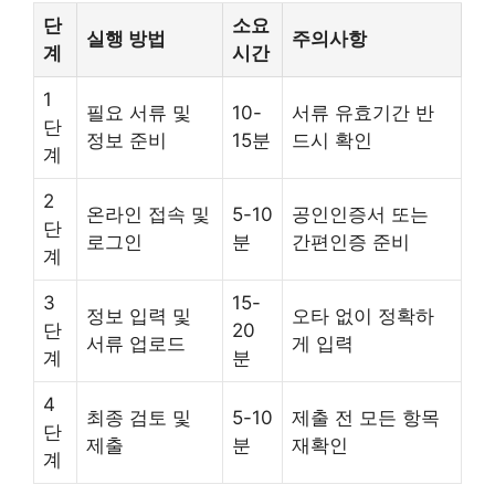
단
소요
실행 방법
주의사항
계
시간
1
필요 서류 및
10-
서류 유효기간 반
단
정보 준비
15분
드시 확인
계
2
온라인 접속 및
5-10
공인인증서 또는
단
로그인
분
간편인증 준비
계
3
15-
정보 입력 및
오타 없이 정확하
단
20
서류 업로드
게 입력
계
분
4
최종 검토 및
5-10
제출 전 모든 항목
단
제출
분
재확인
계