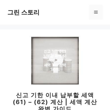
컨
텐
그린 스토리
메
츠
로
뉴
건
너
뛰
기
신고 기한 이내 납부할 세액
(61) – (62) 계산 | 세액 계산
완벽 가이드