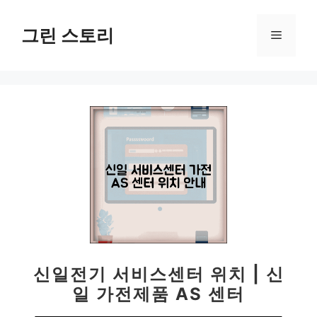
컨
텐
그린 스토리
메
츠
로
뉴
건
너
뛰
기
신일전기 서비스센터 위치 | 신
일 가전제품 AS 센터