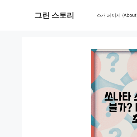
컨
텐
그린 스토리
소개 페이지 (About
츠
로
건
너
뛰
기