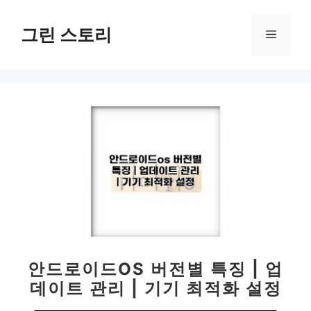
컨
텐
그린 스토리
메
츠
로
뉴
건
너
뛰
기
안드로이드OS 버전별 특징 | 업
데이트 관리 | 기기 최적화 설정