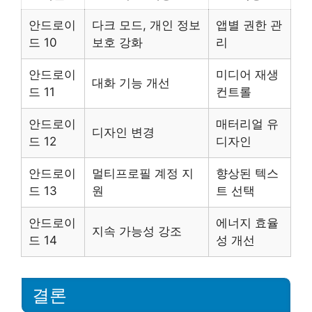
안드로이
다크 모드, 개인 정보
앱별 권한 관
드 10
보호 강화
리
안드로이
미디어 재생
대화 기능 개선
드 11
컨트롤
안드로이
매터리얼 유
디자인 변경
드 12
디자인
안드로이
멀티프로필 계정 지
향상된 텍스
드 13
원
트 선택
안드로이
에너지 효율
지속 가능성 강조
드 14
성 개선
결론