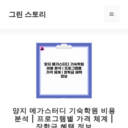
컨
텐
그린 스토리
메
츠
로
뉴
건
너
뛰
기
양지 메가스터디 기숙학원 비용
분석 | 프로그램별 가격 체계 |
장학금 혜택 정보